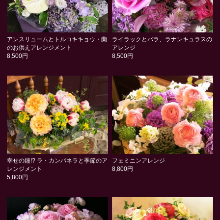
アンスリュームとトルコキキョウ・蘭
ライラックとバラ、ラナンキュラスの
のお供えアレンジメント
アレンジ
8,500円
8,500円
幸せの鐘!? ラ・カンパネラと季節のア
フェミニンアレンジ
レンジメント
8,800円
5,800円