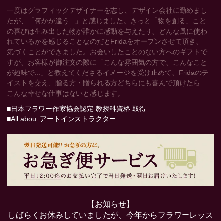
一度はグラフィックデザイナーを志し、デザイン会社に勤めまし
たが、「何かが違う...」と感じました。きっと「物を創る」こと
の喜びは生み出した物が誰かに感動を与えたり、どんな風に使わ
れているかを感じることなのだとFridaをオープンさせて頂き、
気づくことができました。お会いしたことのない方へのギフトで
すが、お客様が御注文の際に「こんな雰囲気の方で、こんなこと
が趣味で...」と教えてくださるイメージを受け止めて、Fridaのテ
イストを交え、贈る方・贈られる方どちらにも喜んで頂けたら...
こんな幸せな仕事はないと感じます。
■日本フラワー作家協会認定 教授科資格 取得
■All about アートインストラクター
【お知らせ】
しばらくお休みしていましたが、今年からフラワーレッス