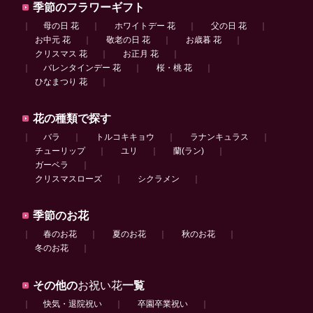
季節のフラワーギフト
｜
母の日 花
｜
ホワイトデー 花
｜
父の日 花
｜
お中元 花
｜
敬老の日 花
｜
お歳暮 花
｜
クリスマス 花
｜
お正月 花
｜
｜
バレンタインデー 花
｜
桜・桃 花
｜
ひなまつり 花
｜
花の種類で探す
｜
バラ
｜
トルコキキョウ
｜
ラナンキュラス
｜
チューリップ
｜
ユリ
｜
蘭(ラン)
｜
ガーベラ
｜
クリスマスローズ
｜
シクラメン
｜
季節のお花
｜
春のお花
｜
夏のお花
｜
秋のお花
｜
冬のお花
｜
その他の
お祝い花
一覧
｜
快気・退院祝い
｜
卒園卒業祝い
｜