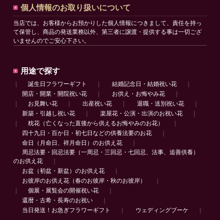
個人情報のお取り扱いについて
当店では、お客様からお預かりした個人情報につきまして、責任を持っ
て保管し、商品の発送業務以外、第三者に譲渡・提供する事は一切ござ
いませんのでご安心下さい。
用途で探す
｜
誕生日フラワーギフト
｜
結婚記念日・結婚祝い花
｜
開店・開業・開院祝い花
｜
お供え・お悔やみ花
｜
｜
お見舞い花
｜
出産祝い花
｜
退職・送別祝い花
｜
新築・引越し祝い花
｜
楽屋花・公演・出演のお祝い花
｜
｜
枕花（亡くなった直後から供えるお悔やみのお花）
｜
四十九日・百か日・初七日などの供養法要のお花
｜
命日（月命日、祥月命日）のお供え花
｜
周忌法要・回忌法要（一周忌・三回忌・七回忌、法事、追善供養）
のお供え花
｜
お盆（初盆・新盆）のお供え花
｜
お彼岸のお供え花（春のお彼岸・秋のお彼岸）
｜
｜
個展・展覧会の開催祝い花
｜
還暦・古希・長寿のお祝い
｜
当日発送！お急ぎフラワーギフト
｜
ウェディングブーケ
｜