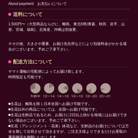
2023/02/24
About payment お支払いについて
サイトリニューアルオープンのお知らせ
送料について
1,500円〜（大型商品ならびに、離島、東北6県(青森、秋田、岩手、山
形、宮城、福島)、北海道、沖縄は別途要。
※その他、大きさや重量、お届け先住所などにより別途料金がかかる場
合がございます。予めご了承下さい。
配送方法について
ヤマト運輸の宅配便によってお届け致します。
時間指定も可能です。
■生花は、離島を除く日本全国へお届け可能です。
■生花以外の商品については、全国へお届け可能です。
■生花は生鮮品であるため、お届けに2日以上掛かる地域にはお届けでき
ない場合がございます。予めご了承下さい。
■生花（アレンジメント・花束）鉢花など、生鮮品のお届けについては万
全を期して出荷させて頂きますが、ご注文主様よりできるだけお受取の
事前確認を御願いいたします。