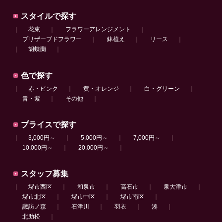
スタイルで探す
｜
花束
｜
フラワーアレンジメント
｜
プリザーブドフラワー
｜
鉢植え
｜
リース
｜
｜
胡蝶蘭
｜
色で探す
｜
赤・ピンク
｜
黄・オレンジ
｜
白・グリーン
｜
青・紫
｜
その他
｜
プライスで探す
｜
3,000円～
｜
5,000円～
｜
7,000円～
｜
10,000円～
｜
20,000円～
｜
スタッフ募集
｜
堺市西区
｜
和泉市
｜
高石市
｜
泉大津市
｜
堺市北区
｜
堺市中区
｜
堺市南区
｜
諏訪ノ森
｜
石津川
｜
羽衣
｜
湊
｜
北助松
｜