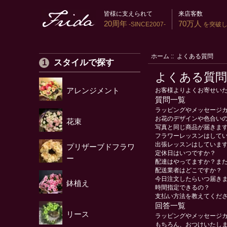
皆様に支えられて
来店客数
20周年
70万人
-SINCE2007-
を突破し
ホーム
:: よくある質問
スタイルで探す
よくある質問
アレンジメント
お客様よりよくお寄せい
質問一覧
ラッピングやメッセージ
お花のデザインや色合い
花束
写真と同じ商品が届きま
フラワーレッスンはして
出張レッスンはしていま
プリザーブドフラワ
定休日はいつですか？
ー
配達はやってますか？ま
配送業者はどこですか？
今日注文したらいつ届き
鉢植え
時間指定できるの？
支払い方法を教えてくだ
回答一覧
リース
ラッピングやメッセージ
もちろん、おつけいたし