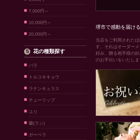
7,000円～
10,000円～
堺市で感動を届け
20,000円～
当店をご利用されたほ
す。それはオーダーメ
花の種類探す
好み、贈る相手様の好
のお手伝いをいたしま
バラ
トルコキキョウ
ラナンキュラス
チューリップ
ユリ
蘭(ラン)
ガーベラ