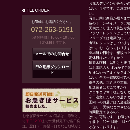
お花のデザインや色合い
はい。可能です。ご注文
TEL ORDER
い。
写真と同じ商品が届きま
お気軽にお電話ください。
色のトーンやイメージは極
072-263-5191
天候により仕入れ状況が変
フラワーレッスンはして
【受付時間】10:00～18：00
フリーダでは定期的に、フ
【定休日】不定休
出張レッスンはしていま
はい。おこなっておりま
※場所や日時をご相談の
メールでのお問合せ
定休日はいつですか？
毎週木曜日、盆明けと正月
FAX用紙ダウンロー
はお電話の いずれかでご
ド
配達はやってますか？ま
はい。全国一律800円で
※その他、大きさや重量
配送業者はどこですか？
クロネコヤマト様となり
今日注文したらいつ届き
国内へのお届けは入金確認
※但し、天候などのやむ
時間指定できるの？
お急ぎ便サービスの商品は、原則とし
はい。可能です。 お選び
て
平日12:00
までの受付完了で当日発
午前中、12〜14時、14〜1
送、翌日（一部翌々日となる地域がご
となっております。