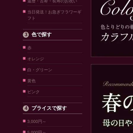
還暦・古希・長寿のお祝い
当日発送！お急ぎフラワーギ
フト
色で探す
赤
オレンジ
白・グリーン
黄色
ピンク
プライスで探す
3,000円～
5,000円～