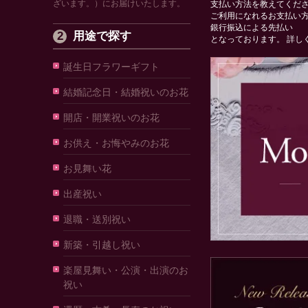
ざいます。）にお届けいたします。
支払い方法を教えてくだ
ご利用になれるお支払い
銀行振込による先払い
用途で探す
となっております。
詳し
誕生日フラワーギフト
結婚記念日・結婚祝いのお花
開店・開業祝いのお花
お供え・お悔やみのお花
お見舞い花
出産祝い
退職・送別祝い
新築・引越し祝い
楽屋見舞い・公演・出演のお
祝い