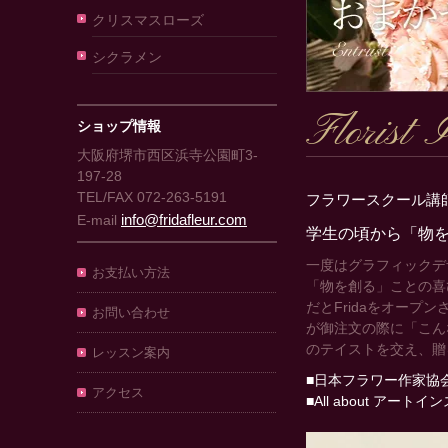
クリスマスローズ
シクラメン
Florist 
ショップ情報
大阪府堺市西区浜寺公園町3-
197-28
TEL/FAX 072-263-5191
フラワースクール講
info@fridafleur.com
E-mail
学生の頃から「物
一度はグラフィックデ
お支払い方法
「物を創る」ことの喜
だとFridaをオー
お問い合わせ
が御注文の際に「こんな
のテイストを交え、贈
レッスン案内
■日本フラワー作家協会
アクセス
■All about アート