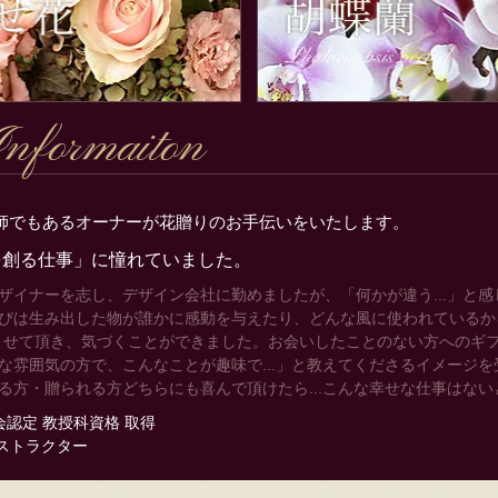
Informaiton
師でもあるオーナーが花贈りのお手伝いをいたします。
を創る仕事」に憧れていました。
ザイナーを志し、デザイン会社に勤めましたが、「何かが違う...」と
びは生み出した物が誰かに感動を与えたり、どんな風に使われているか
プンさせて頂き、気づくことができました。お会いしたことのない方へのギ
雰囲気の方で、こんなことが趣味で...」と教えてくださるイメージを受け
る方・贈られる方どちらにも喜んで頂けたら...こんな幸せな仕事はない
認定 教授科資格 取得
インストラクター