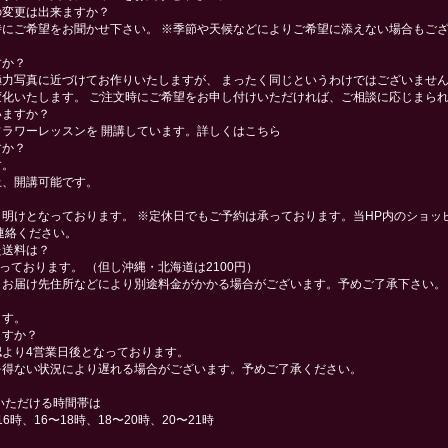
の変更は出来ますか？
時にご希望をお聞かせ下さい。 ※季節や天候などによりご希望に添えない場合もご
すか？
力写真に近づけてお作りいたしますが、 まったく同じというわけではございません
化いたします。 ご注文時にご希望をお申し付けいただければ、ご相談に応じまら
いますか？
ラワーレッスンを 開講しています。
詳しくはこちら
すか？
す。
上、開講可能です。
明けとなっております。 ※定休日でもご予約は承っております。当HP内のショッピ
連絡ください。
た送料は？
承っております。
（但し沖縄・北海道は2100円）
、お届け先住所などにより別途料金がかかる場合がございます。予めご了承下さい。
ます。
ますか？
より4営業日後となっております。
を得ない状況により遅れる場合がございます。予めご了承ください。
いただける時間帯は
6時、16〜18時、18〜20時、20〜21時