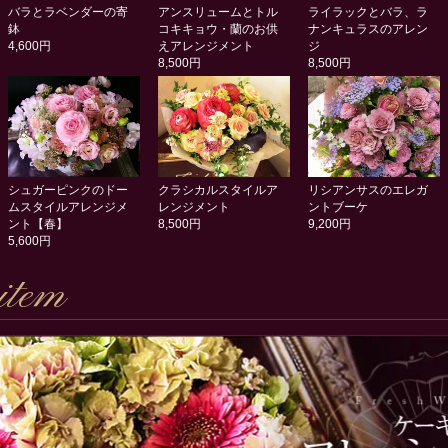
バラとラベンダーの寄
アンスリュームとトル
ライラックとバラ、ラ
鉢
コキキョウ・蘭のお供
ナンキュラスのアレン
4,600円
えアレンジメント
ジ
8,500円
8,500円
シュガーピンクのドー
クラシカルスタイルア
リシアンサスのエレガ
ムスタイルアレンジメ
レンジメント
ントブーケ
ント【春】
8,500円
9,200円
5,600円
item