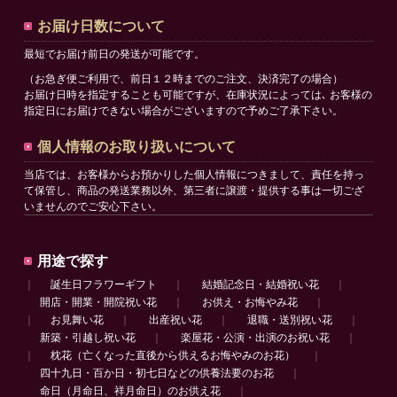
お届け日数について
最短でお届け前日の発送が可能です。
（お急ぎ便ご利用で、前日１２時までのご注文、決済完了の場合）
お届け日時を指定することも可能ですが、在庫状況によっては､ お客様の
指定日にお届けできない場合がございますので予めご了承下さい。
個人情報のお取り扱いについて
当店では、お客様からお預かりした個人情報につきまして、責任を持っ
て保管し、商品の発送業務以外、第三者に譲渡・提供する事は一切ござ
いませんのでご安心下さい。
用途で探す
｜
誕生日フラワーギフト
｜
結婚記念日・結婚祝い花
｜
開店・開業・開院祝い花
｜
お供え・お悔やみ花
｜
｜
お見舞い花
｜
出産祝い花
｜
退職・送別祝い花
｜
新築・引越し祝い花
｜
楽屋花・公演・出演のお祝い花
｜
｜
枕花（亡くなった直後から供えるお悔やみのお花）
｜
四十九日・百か日・初七日などの供養法要のお花
｜
命日（月命日、祥月命日）のお供え花
｜