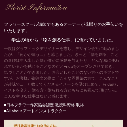
Florist Informaiton
フラワースクール講師でもあるオーナーが花贈りのお手伝いを
いたします。
学生の頃から「物を創る仕事」に憧れていました。
一度はグラフィックデザイナーを志し、デザイン会社に勤めまし
たが、「何かが違う...」と感じました。きっと「物を創る」こと
の喜びは生み出した物が誰かに感動を与えたり、どんな風に使わ
れているかを感じることなのだとFridaをオープンさせて頂き、
気づくことができました。お会いしたことのない方へのギフトで
すが、お客様が御注文の際に「こんな雰囲気の方で、こんなこと
が趣味で...」と教えてくださるイメージを受け止めて、Fridaのテ
イストを交え、贈る方・贈られる方どちらにも喜んで頂けたら...
こんな幸せな仕事はないと感じます。
■日本フラワー作家協会認定 教授科資格 取得
■All about アートインストラクター