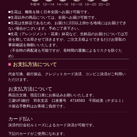
■生花は、離島を除く日本全国へお届け可能です。
■生花以外の商品については、全国へお届け可能です。
■生花は生鮮品であるため、お届けに2日以上掛かる地域にはお届けでき
ない場合がございます。予めご了承下さい。
■生花（アレンジメント・花束）鉢花など、生鮮品のお届けについては万
全を期して出荷させて頂きますが、ご注文主様よりできるだけお受取の
事前確認を御願いいたします。
（不在時の再配達も可能ですが、長時間の運搬によるリスクを防ぐた
め）
お支払方法について
代金引換、銀行振込、クレジットカード決済、コンビニ決済がご利用い
ただけます。
お支払方法について
商品注文後、指定口座にお振込みお願いいたします。
三菱UFJ銀行 羽衣支店 口座番号 4718583 千田絵美（チダエミ）
※振込手数料はお客様ご負担です。
カード払い
決済代行会社ルミーズによるカード決済が可能です。
下記のカードがご使用になれます。