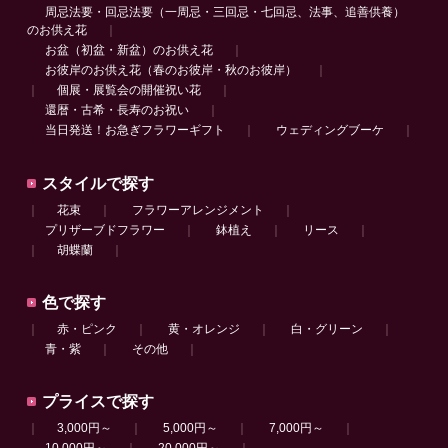
周忌法要・回忌法要（一周忌・三回忌・七回忌、法事、追善供養）
のお供え花
｜
お盆（初盆・新盆）のお供え花
｜
お彼岸のお供え花（春のお彼岸・秋のお彼岸）
｜
｜
個展・展覧会の開催祝い花
｜
還暦・古希・長寿のお祝い
｜
当日発送！お急ぎフラワーギフト
｜
ウェディングブーケ
｜
スタイルで探す
｜
花束
｜
フラワーアレンジメント
｜
プリザーブドフラワー
｜
鉢植え
｜
リース
｜
｜
胡蝶蘭
｜
色で探す
｜
赤・ピンク
｜
黄・オレンジ
｜
白・グリーン
｜
青・紫
｜
その他
｜
プライスで探す
｜
3,000円～
｜
5,000円～
｜
7,000円～
｜