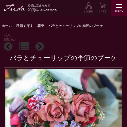
皆様に支えられて
20周年
-SINCE2007-
MENU
LOGIN
CART
ホーム
::
種類で探す
::
花束
:: バラとチューリップの季節のブーケ
花束
商品 4/14
バラとチューリップの季節のブーケ