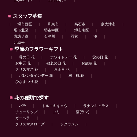
10,000円～
｜
20,000円～
｜
スタッフ募集
｜
堺市西区
｜
和泉市
｜
高石市
｜
泉大津市
｜
堺市北区
｜
堺市中区
｜
堺市南区
｜
諏訪ノ森
｜
石津川
｜
羽衣
｜
湊
｜
北助松
｜
季節のフラワーギフト
｜
母の日 花
｜
ホワイトデー 花
｜
父の日 花
｜
お中元 花
｜
敬老の日 花
｜
お歳暮 花
｜
クリスマス 花
｜
お正月 花
｜
｜
バレンタインデー 花
｜
桜・桃 花
｜
ひなまつり 花
｜
花の種類で探す
｜
バラ
｜
トルコキキョウ
｜
ラナンキュラス
｜
チューリップ
｜
ユリ
｜
蘭(ラン)
｜
ガーベラ
｜
クリスマスローズ
｜
シクラメン
｜