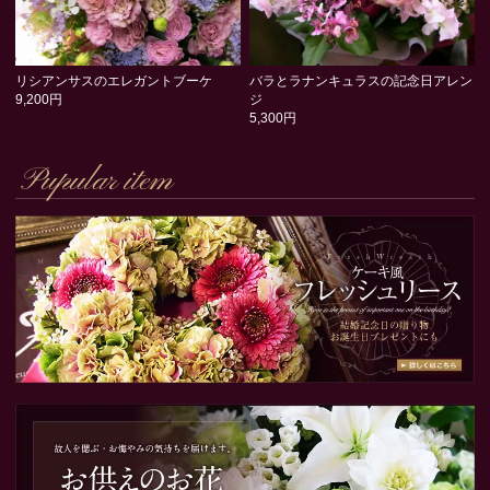
リシアンサスのエレガントブーケ
バラとラナンキュラスの記念日アレン
9,200円
ジ
5,300円
Pupular item