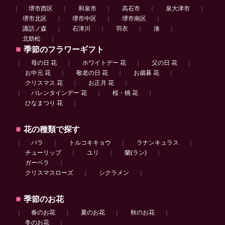
｜
堺市西区
｜
和泉市
｜
高石市
｜
泉大津市
｜
堺市北区
｜
堺市中区
｜
堺市南区
｜
諏訪ノ森
｜
石津川
｜
羽衣
｜
湊
｜
北助松
｜
季節のフラワーギフト
｜
母の日 花
｜
ホワイトデー 花
｜
父の日 花
｜
お中元 花
｜
敬老の日 花
｜
お歳暮 花
｜
クリスマス 花
｜
お正月 花
｜
｜
バレンタインデー 花
｜
桜・桃 花
｜
ひなまつり 花
｜
花の種類で探す
｜
バラ
｜
トルコキキョウ
｜
ラナンキュラス
｜
チューリップ
｜
ユリ
｜
蘭(ラン)
｜
ガーベラ
｜
クリスマスローズ
｜
シクラメン
｜
季節のお花
｜
春のお花
｜
夏のお花
｜
秋のお花
｜
冬のお花
｜