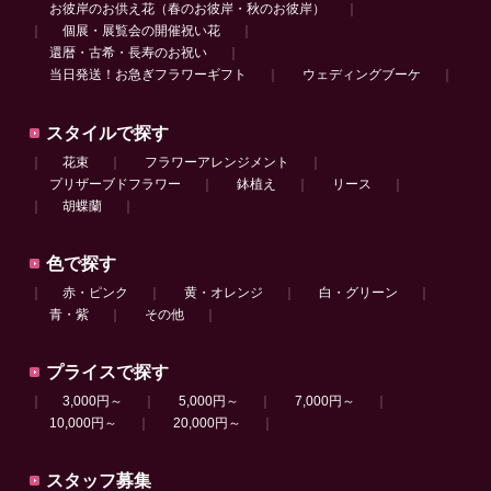
お彼岸のお供え花（春のお彼岸・秋のお彼岸）
｜
｜
個展・展覧会の開催祝い花
｜
還暦・古希・長寿のお祝い
｜
当日発送！お急ぎフラワーギフト
｜
ウェディングブーケ
｜
スタイルで探す
｜
花束
｜
フラワーアレンジメント
｜
プリザーブドフラワー
｜
鉢植え
｜
リース
｜
｜
胡蝶蘭
｜
色で探す
｜
赤・ピンク
｜
黄・オレンジ
｜
白・グリーン
｜
青・紫
｜
その他
｜
プライスで探す
｜
3,000円～
｜
5,000円～
｜
7,000円～
｜
10,000円～
｜
20,000円～
｜
スタッフ募集