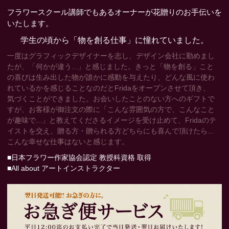
フラワースクール講師でもあるオーナーが花贈りのお手伝いを
いたします。
学生の頃から「物を創る仕事」に憧れていました。
一度はグラフィックデザイナーを志し、デザイン会社に勤めまし
たが、「何かが違う...」と感じました。きっと「物を創る」こと
の喜びは生み出した物が誰かに感動を与えたり、どんな風に使わ
れているかを感じることなのだとFridaをオープンさせて頂き、
気づくことができました。お会いしたことのない方へのギフトで
すが、お客様が御注文の際に「こんな雰囲気の方で、こんなこと
が趣味で...」と教えてくださるイメージを受け止めて、Fridaのテ
イストを交え、贈る方・贈られる方どちらにも喜んで頂けたら...
こんな幸せな仕事はないと感じます。
■日本フラワー作家協会認定 教授科資格 取得
■All about アートインストラクター