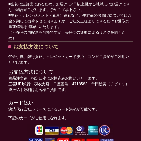
■生花は生鮮品であるため、お届けに2日以上掛かる地域にはお届けでき
ない場合がございます。予めご了承下さい。
■生花（アレンジメント・花束）鉢花など、生鮮品のお届けについては万
全を期して出荷させて頂きますが、ご注文主様よりできるだけお受取の
事前確認を御願いいたします。
（不在時の再配達も可能ですが、長時間の運搬によるリスクを防ぐた
め）
お支払方法について
代金引換、銀行振込、クレジットカード決済、コンビニ決済がご利用い
ただけます。
お支払方法について
商品注文後、指定口座にお振込みお願いいたします。
三菱UFJ銀行 羽衣支店 口座番号 4718583 千田絵美（チダエミ）
※振込手数料はお客様ご負担です。
カード払い
決済代行会社ルミーズによるカード決済が可能です。
下記のカードがご使用になれます。