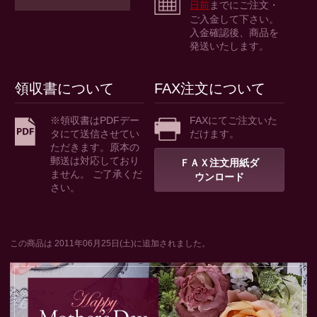
日前
までにご注文・
ご入金して下さい。
入金確認後、商品を
発送いたします。
領収書について
FAX注文について
※領収書はPDFデー
FAXにてご注文いた
タにて送信させてい
だけます。
ただきます。原本の
郵送は対応しており
ＦＡＸ注文用紙ダ
ません。 ご了承くだ
ウンロード
さい。
この商品は 2011年06月25日(土)に追加されました。