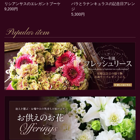
リシアンサスのエレガントブーケ
バラとラナンキュラスの記念日アレン
9,200円
ジ
5,300円
Pupular item