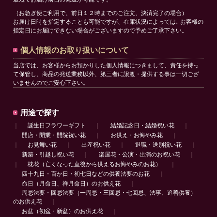
（お急ぎ便ご利用で、前日１２時までのご注文、決済完了の場合）
お届け日時を指定することも可能ですが、在庫状況によっては､ お客様の
指定日にお届けできない場合がございますので予めご了承下さい。
個人情報のお取り扱いについて
当店では、お客様からお預かりした個人情報につきまして、責任を持っ
て保管し、商品の発送業務以外、第三者に譲渡・提供する事は一切ござ
いませんのでご安心下さい。
用途で探す
｜
誕生日フラワーギフト
｜
結婚記念日・結婚祝い花
｜
開店・開業・開院祝い花
｜
お供え・お悔やみ花
｜
｜
お見舞い花
｜
出産祝い花
｜
退職・送別祝い花
｜
新築・引越し祝い花
｜
楽屋花・公演・出演のお祝い花
｜
｜
枕花（亡くなった直後から供えるお悔やみのお花）
｜
四十九日・百か日・初七日などの供養法要のお花
｜
命日（月命日、祥月命日）のお供え花
｜
周忌法要・回忌法要（一周忌・三回忌・七回忌、法事、追善供養）
のお供え花
｜
お盆（初盆・新盆）のお供え花
｜