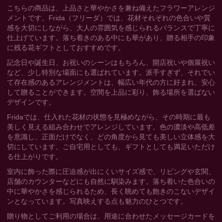
こちらの商品は、上品さと華やかさを兼ね備えたフラワーアレンジ
メントです。Frida（フリーダ）では、花材それぞれの色合いや質
感を大切にしながら、大人の雰囲気を感じられるバランスで丁寧に
仕上げています。落ち着きのある中にも華があり、贈る相手の印象
に残る花ギフトとしておすすめです。
記念日や誕生日、お祝いのシーンはもちろん、開店祝いや個展祝い
など、少し特別な場面にも選ばれています。派手すぎず、それでい
て存在感のあるアレンジメントは、幅広い年代の方に好まれ、安心
して贈ることができます。空間を上品に彩り、飾る場所を選ばない
デザインです。
Fridaでは、仕入れた花材の状態を見極めながら、その時期に最も
美しく見える組み合わせでアレンジしています。色の濃淡や高低差
を意識し、正面だけでなく、どの角度から見ても美しい立体感を大
切にしています。ご自宅用としても、ギフトとしても満足いただけ
る仕上がりです。
室内に飾った際に圧迫感が出にくいサイズ感で、リビングや玄関、
店舗のカウンターなどにも自然に馴染みます。落ち着いた色合いの
中に華やかさを感じられるため、長く眺めても飽きのこないデザイ
ンとなっています。写真映えする点も魅力のひとつです。
贈り物としてご利用の場合は、用途に合わせたメッセージカードを