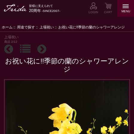
皆様に支えられて
20周年
-SINCE2007-
MENU
LOGIN
CART
ホーム
::
用途で探す
::
上場祝い
:: お祝い花に!!季節の蘭のシャワーアレンジ
上場祝い
商品 2/12
お祝い花に!!季節の蘭のシャワーアレン
ジ