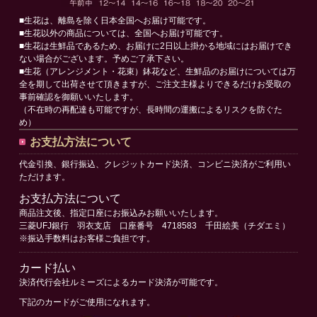
■生花は、離島を除く日本全国へお届け可能です。
■生花以外の商品については、全国へお届け可能です。
■生花は生鮮品であるため、お届けに2日以上掛かる地域にはお届けでき
ない場合がございます。予めご了承下さい。
■生花（アレンジメント・花束）鉢花など、生鮮品のお届けについては万
全を期して出荷させて頂きますが、ご注文主様よりできるだけお受取の
事前確認を御願いいたします。
（不在時の再配達も可能ですが、長時間の運搬によるリスクを防ぐた
め）
お支払方法について
代金引換、銀行振込、クレジットカード決済、コンビニ決済がご利用い
ただけます。
お支払方法について
商品注文後、指定口座にお振込みお願いいたします。
三菱UFJ銀行 羽衣支店 口座番号 4718583 千田絵美（チダエミ）
※振込手数料はお客様ご負担です。
カード払い
決済代行会社ルミーズによるカード決済が可能です。
下記のカードがご使用になれます。