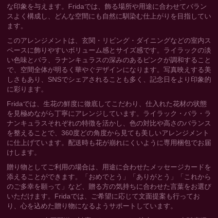
な印象を与えます。Fridaでは、飾る場所や用途に合わせてバラン
スよく構成し、どんな空間にも自然に馴染む仕上がりを目指してい
ます。
このアレンジメントは、玄関・リビング・ダイニングなどの室内ス
ペースに飾りやすいボリューム感とサイズ感です。ライラックの淡
い色味とバラ、ラナンキュラスの深みのあるピンクが調和すること
で、空間全体が明るく華やぐデザインになります。写真映えする美
しさもあり、SNSでシェアされることも多く、記念日をより印象的
に彩ります。
Fridaでは、生花の鮮度に徹底してこだわり、仕入れた花材の状態
を見極めながら丁寧にアレンジしています。ライラック・バラ・ラ
ナンキュラスそれぞれの特徴を活かし、色の対比や高さのバランス
を整えることで、360度どの角度から見ても美しいアレンジメント
に仕上げています。配送時も花が崩れにくいように専用梱包でお届
けします。
贈り物としてご利用の場合は、用途に合わせたメッセージカードを
添えることができます。「おめでとう」「ありがとう」「これから
のご多幸を願って」など、贈る方の気持ちに合わせた言葉をお選び
いただけます。Fridaでは、ご希望に応じて文面提案も行ってお
り、心を込めた贈り物になるようサポートしています。