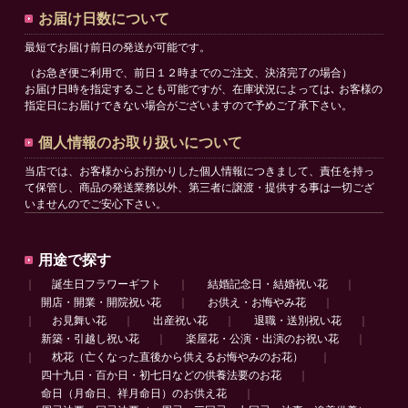
お届け日数について
最短でお届け前日の発送が可能です。
（お急ぎ便ご利用で、前日１２時までのご注文、決済完了の場合）
お届け日時を指定することも可能ですが、在庫状況によっては､ お客様の
指定日にお届けできない場合がございますので予めご了承下さい。
個人情報のお取り扱いについて
当店では、お客様からお預かりした個人情報につきまして、責任を持っ
て保管し、商品の発送業務以外、第三者に譲渡・提供する事は一切ござ
いませんのでご安心下さい。
用途で探す
｜
誕生日フラワーギフト
｜
結婚記念日・結婚祝い花
｜
開店・開業・開院祝い花
｜
お供え・お悔やみ花
｜
｜
お見舞い花
｜
出産祝い花
｜
退職・送別祝い花
｜
新築・引越し祝い花
｜
楽屋花・公演・出演のお祝い花
｜
｜
枕花（亡くなった直後から供えるお悔やみのお花）
｜
四十九日・百か日・初七日などの供養法要のお花
｜
命日（月命日、祥月命日）のお供え花
｜