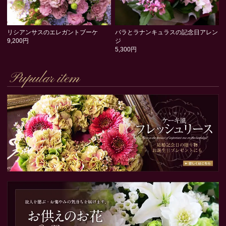
リシアンサスのエレガントブーケ
バラとラナンキュラスの記念日アレン
9,200円
ジ
5,300円
Pupular item