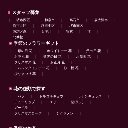
スタッフ募集
｜
堺市西区
｜
和泉市
｜
高石市
｜
泉大津市
｜
堺市北区
｜
堺市中区
｜
堺市南区
｜
諏訪ノ森
｜
石津川
｜
羽衣
｜
湊
｜
北助松
｜
季節のフラワーギフト
｜
母の日 花
｜
ホワイトデー 花
｜
父の日 花
｜
お中元 花
｜
敬老の日 花
｜
お歳暮 花
｜
クリスマス 花
｜
お正月 花
｜
｜
バレンタインデー 花
｜
桜・桃 花
｜
ひなまつり 花
｜
花の種類で探す
｜
バラ
｜
トルコキキョウ
｜
ラナンキュラス
｜
チューリップ
｜
ユリ
｜
蘭(ラン)
｜
ガーベラ
｜
クリスマスローズ
｜
シクラメン
｜