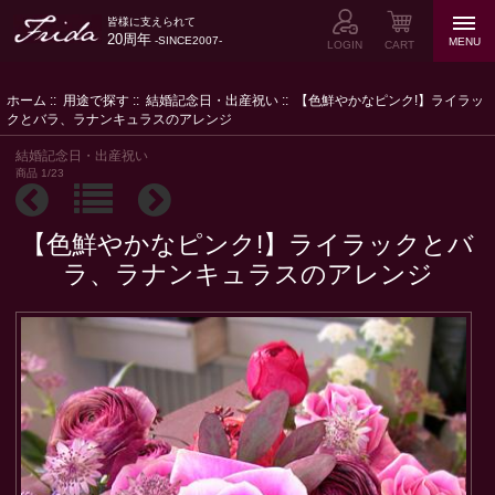
皆様に支えられて
20周年
-SINCE2007-
MENU
LOGIN
CART
ホーム
::
用途で探す
::
結婚記念日・出産祝い
:: 【色鮮やかなピンク!】ライラッ
クとバラ、ラナンキュラスのアレンジ
結婚記念日・出産祝い
商品 1/23
【色鮮やかなピンク!】ライラックとバ
ラ、ラナンキュラスのアレンジ