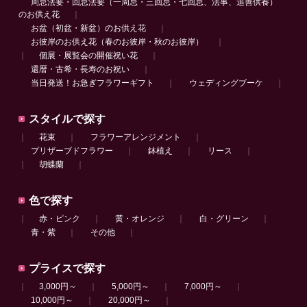
周忌法要・回忌法要（一周忌・三回忌・七回忌、法事、追善供養）
のお供え花
｜
お盆（初盆・新盆）のお供え花
｜
お彼岸のお供え花（春のお彼岸・秋のお彼岸）
｜
｜
個展・展覧会の開催祝い花
｜
還暦・古希・長寿のお祝い
｜
当日発送！お急ぎフラワーギフト
｜
ウェディングブーケ
｜
スタイルで探す
｜
花束
｜
フラワーアレンジメント
｜
プリザーブドフラワー
｜
鉢植え
｜
リース
｜
｜
胡蝶蘭
｜
色で探す
｜
赤・ピンク
｜
黄・オレンジ
｜
白・グリーン
｜
青・紫
｜
その他
｜
プライスで探す
｜
3,000円～
｜
5,000円～
｜
7,000円～
｜
10,000円～
｜
20,000円～
｜