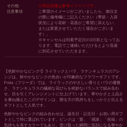
その他
※商品画像は参考イメージです。
注意事項
ご希望のイメージがございましたら、御注文
の際に備考欄にご記入ください（季節・入荷
状況により花材・花器がご希望に添えない、
または変更させていただく場合がございま
す）。
※キャンセルは到着予定日の3日前となってお
ります。電話でご連絡いただけるとより迅速
に対応させていただきます。
【色鮮やかなピンク!】ライラックとバラ、ラナンキュラスのアレ
ンジは、鮮やかなピンクの色合いが印象的なフラワーギフトです。
Frida（フリーダ）では、ライラックのやさしい香りとバラの優雅
さ、ラナンキュラスの繊細な花びらを絶妙なバランスで組み合わ
せ、目を引くアレンジメントに仕上げています。華やかさと上品さ
を兼ね備えたこのデザインは、贈る方の気持ちをしっかりと伝える
ギフトとして人気です。
色鮮やかなピンクの組み合わせは、誕生日・記念日・お祝い用ギフ
トとして特に選ばれています。ピンクは「愛」「感謝」「祝福」の
気持ちを表すカラーでもあり、受け取った瞬間に笑顔になる華やか