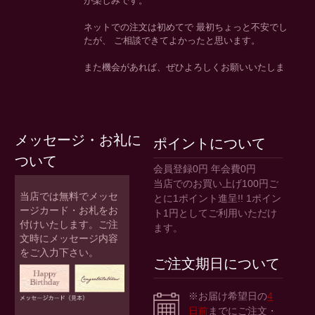
メッセージ・お礼に
ポイントについて
ついて
会員登録0円 年会費0円
当店でのお買い上げ100円ご
当店では無料でメッセ
とに1ポイント進呈!! 1ポイン
ージカード・お札をお
ト1円としてご利用いただけ
付けいたします。ご注
ます。
文時にメッセージ内容
をご入力下さい。
ご注文期日について
※お届け希望日の
4
日前
までにご注文・