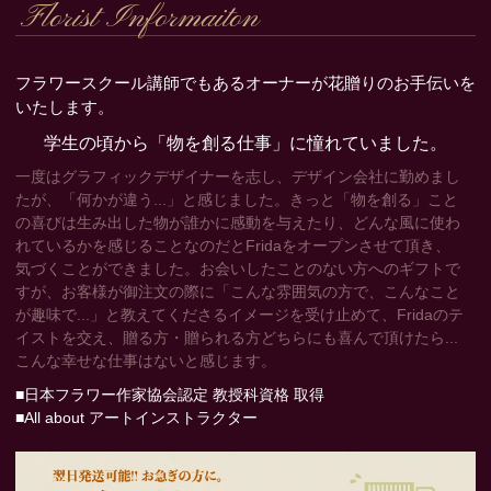
Florist Informaiton
フラワースクール講師でもあるオーナーが花贈りのお手伝いを
いたします。
学生の頃から「物を創る仕事」に憧れていました。
一度はグラフィックデザイナーを志し、デザイン会社に勤めまし
たが、「何かが違う...」と感じました。きっと「物を創る」こと
の喜びは生み出した物が誰かに感動を与えたり、どんな風に使わ
れているかを感じることなのだとFridaをオープンさせて頂き、
気づくことができました。お会いしたことのない方へのギフトで
すが、お客様が御注文の際に「こんな雰囲気の方で、こんなこと
が趣味で...」と教えてくださるイメージを受け止めて、Fridaのテ
イストを交え、贈る方・贈られる方どちらにも喜んで頂けたら...
こんな幸せな仕事はないと感じます。
■日本フラワー作家協会認定 教授科資格 取得
■All about アートインストラクター