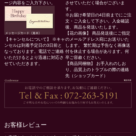
ージ内容をご入力下さい。
させていただく場合がございま
す。
※お届け希望日の4日前までにご注
文・ご入金して下さい。入金確認
後、商品を発送いたします。
【花の画像】
商品発送後にご指定
【キャンセルについて】
※キャ
のメールアドレス宛にお送りいた
ンセルは到着予定日の3日前と
します。 繁忙期は予告なく画像送
なっております。電話でご連絡
付を休止する場合があります。何
いただけるとより迅速に対応さ
卒ご容赦ください。
せていただきます。
【商品同梱物】
お手入れのしお
り、品質上のトラブルの際の連絡
先（ショップカード）
お客様レビュー