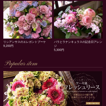
リシアンサスのエレガントブーケ
バラとラナンキュラスの記念日アレン
9,200円
ジ
5,300円
Pupular item