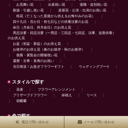
｜
お見舞い花
｜
出産祝い花
｜
退職・送別祝い花
｜
新築・引越し祝い花
｜
楽屋花・公演・出演のお祝い花
｜
｜
枕花（亡くなった直後から供えるお悔やみのお花）
｜
四十九日・百か日・初七日などの供養法要のお花
｜
命日（月命日、祥月命日）のお供え花
｜
周忌法要・回忌法要（一周忌・三回忌・七回忌、法事、追善供養）
のお供え花
｜
お盆（初盆・新盆）のお供え花
｜
お彼岸のお供え花（春のお彼岸・秋のお彼岸）
｜
｜
個展・展覧会の開催祝い花
｜
還暦・古希・長寿のお祝い
｜
当日発送！お急ぎフラワーギフト
｜
ウェディングブーケ
｜
スタイルで探す
｜
花束
｜
フラワーアレンジメント
｜
プリザーブドフラワー
｜
鉢植え
｜
リース
｜
｜
胡蝶蘭
｜
色で探す
電話で問い合わせ
メールで問い合わせ
｜
赤・ピンク
｜
黄・オレンジ
｜
白・グリーン
｜