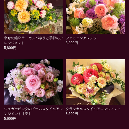
幸せの鐘!? ラ・カンパネラと季節のア
フェミニンアレンジ
レンジメント
8,800円
5,800円
シュガーピンクのドームスタイルアレ
クラシカルスタイルアレンジメント
ンジメント【春】
8,500円
5,600円