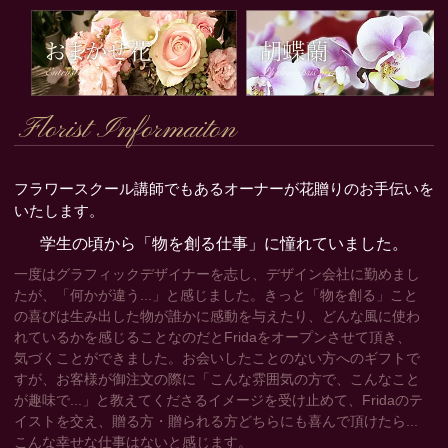
Florist Informaiton
フラワースクール講師でもあるオーナーが花贈りのお手伝いを
いたします。
学生の頃から「物を創る仕事」に憧れていました。
一度はグラフィックデザイナーを志し、デザイン会社に勤めまし
たが、「何かが違う...」と感じました。きっと「物を創る」こと
の喜びは生み出した物が誰かに感動を与えたり、どんな風に使わ
れているかを感じることなのだとFridaをオープンさせて頂き、
気づくことができました。お会いしたことのない方へのギフトで
すが、お客様が御注文の際に「こんな雰囲気の方で、こんなこと
が趣味で...」と教えてくださるイメージを受け止めて、Fridaのテ
イストを交え、贈る方・贈られる方どちらにも喜んで頂けたら...
こんな幸せな仕事はないと感じます。