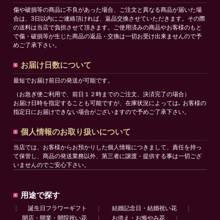
傷や破損等の商品に不良があった場合、ご注文と異なる商品が届いた場
合は、3日以内にご連絡頂ければ、返品交換させていただきます。その際
の送料は当店で負担させて頂きます。ご使用済みの商品やお客様のもと
で傷・破損等が生じた商品の返品・交換は一切お受け出来ませんので予
めご了承下さい。
お届け日数について
最短でお届け前日の発送が可能です。
（お急ぎ便ご利用で、前日１２時までのご注文、決済完了の場合）
お届け日時を指定することも可能ですが、在庫状況によっては､ お客様の
指定日にお届けできない場合がございますので予めご了承下さい。
個人情報のお取り扱いについて
当店では、お客様からお預かりした個人情報につきまして、責任を持っ
て保管し、商品の発送業務以外、第三者に譲渡・提供する事は一切ござ
いませんのでご安心下さい。
用途で探す
｜
誕生日フラワーギフト
｜
結婚記念日・結婚祝い花
｜
開店・開業・開院祝い花
｜
お供え・お悔やみ花
｜