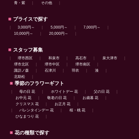
青・紫
｜
その他
｜
プライスで探す
｜
3,000円～
｜
5,000円～
｜
7,000円～
｜
10,000円～
｜
20,000円～
｜
スタッフ募集
｜
堺市西区
｜
和泉市
｜
高石市
｜
泉大津市
｜
堺市北区
｜
堺市中区
｜
堺市南区
｜
諏訪ノ森
｜
石津川
｜
羽衣
｜
湊
｜
北助松
｜
季節のフラワーギフト
｜
母の日 花
｜
ホワイトデー 花
｜
父の日 花
｜
お中元 花
｜
敬老の日 花
｜
お歳暮 花
｜
クリスマス 花
｜
お正月 花
｜
｜
バレンタインデー 花
｜
桜・桃 花
｜
ひなまつり 花
｜
花の種類で探す