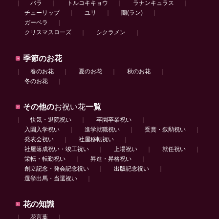
｜
バラ
｜
トルコキキョウ
｜
ラナンキュラス
｜
チューリップ
｜
ユリ
｜
蘭(ラン)
｜
ガーベラ
｜
クリスマスローズ
｜
シクラメン
｜
季節のお花
｜
春のお花
｜
夏のお花
｜
秋のお花
｜
冬のお花
｜
その他の
お祝い花
一覧
｜
快気・退院祝い
｜
卒園卒業祝い
｜
入園入学祝い
｜
進学就職祝い
｜
受賞・叙勲祝い
｜
発表会祝い
｜
社屋移転祝い
｜
社屋落成祝い・竣工祝い
｜
上場祝い
｜
就任祝い
｜
栄転・転勤祝い
｜
昇進・昇格祝い
｜
創立記念・発会記念祝い
｜
出版記念祝い
｜
選挙出馬・当選祝い
｜
花の知識
｜
花言葉
｜