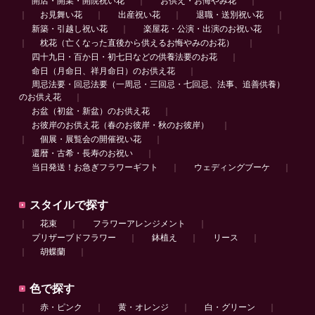
開店・開業・開院祝い花
｜
お供え・お悔やみ花
｜
｜
お見舞い花
｜
出産祝い花
｜
退職・送別祝い花
｜
新築・引越し祝い花
｜
楽屋花・公演・出演のお祝い花
｜
｜
枕花（亡くなった直後から供えるお悔やみのお花）
｜
四十九日・百か日・初七日などの供養法要のお花
｜
命日（月命日、祥月命日）のお供え花
｜
周忌法要・回忌法要（一周忌・三回忌・七回忌、法事、追善供養）
のお供え花
｜
お盆（初盆・新盆）のお供え花
｜
お彼岸のお供え花（春のお彼岸・秋のお彼岸）
｜
｜
個展・展覧会の開催祝い花
｜
還暦・古希・長寿のお祝い
｜
当日発送！お急ぎフラワーギフト
｜
ウェディングブーケ
｜
スタイルで探す
｜
花束
｜
フラワーアレンジメント
｜
プリザーブドフラワー
｜
鉢植え
｜
リース
｜
｜
胡蝶蘭
｜
色で探す
｜
赤・ピンク
｜
黄・オレンジ
｜
白・グリーン
｜