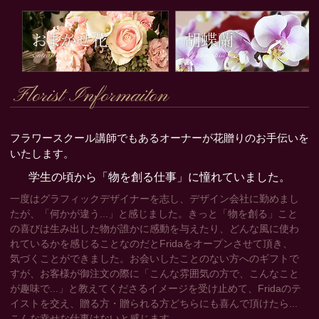
Florist Informaiton
フラワースクール講師でもあるオーナーが花贈りのお手伝いを
いたします。
学生の頃から「物を創る仕事」に憧れていました。
一度はグラフィックデザイナーを志し、デザイン会社に勤めまし
たが、「何かが違う...」と感じました。きっと「物を創る」こと
の喜びは生み出した物が誰かに感動を与えたり、どんな風に使わ
れているかを感じることなのだとFridaをオープンさせて頂き、
気づくことができました。お会いしたことのない方へのギフトで
すが、お客様が御注文の際に「こんな雰囲気の方で、こんなこと
が趣味で...」と教えてくださるイメージを受け止めて、Fridaのテ
イストを交え、贈る方・贈られる方どちらにも喜んで頂けたら...
こんな幸せな仕事はないと感じます。