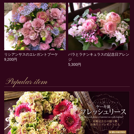
リシアンサスのエレガントブーケ
バラとラナンキュラスの記念日アレン
9,200円
ジ
5,300円
Pupular item