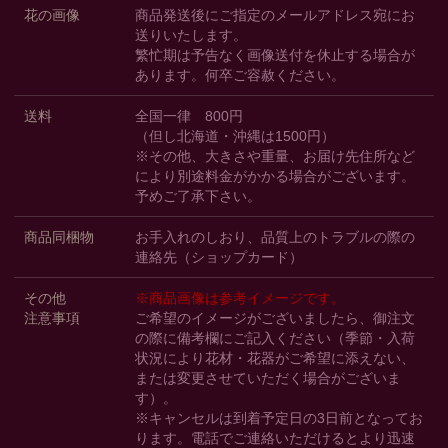
花の画像
商品発送後にご指定のメールアドレス宛にお
送りいたします。
繁忙期は予告なく画像送付を休止する場合が
あります。何卒ご容赦ください。
送料
全国一律 800円
（但し北海道・沖縄は1500円）
※その他、大きさや重量、お届け先住所など
により別途料金がかかる場合がございます。
予めご了承下さい。
商品同梱物
お手入れのしおり、品質上のトラブルの際の
連絡先（ショップカード）
その他
※商品画像は参考イメージです。
注意事項
ご希望のイメージがございましたら、御注文
の際に備考欄にご記入ください（季節・入荷
状況により花材・花器がご希望に添えない、
または変更させていただく場合がございま
す）。
※キャンセルは到着予定日の3日前となってお
ります。電話でご連絡いただけるとより迅速