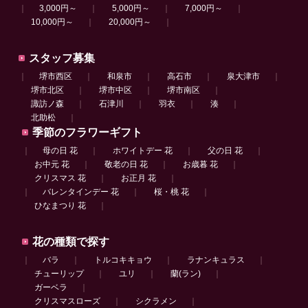
｜
3,000円～
｜
5,000円～
｜
7,000円～
｜
10,000円～
｜
20,000円～
｜
スタッフ募集
｜
堺市西区
｜
和泉市
｜
高石市
｜
泉大津市
｜
堺市北区
｜
堺市中区
｜
堺市南区
｜
諏訪ノ森
｜
石津川
｜
羽衣
｜
湊
｜
北助松
｜
季節のフラワーギフト
｜
母の日 花
｜
ホワイトデー 花
｜
父の日 花
｜
お中元 花
｜
敬老の日 花
｜
お歳暮 花
｜
クリスマス 花
｜
お正月 花
｜
｜
バレンタインデー 花
｜
桜・桃 花
｜
ひなまつり 花
｜
花の種類で探す
｜
バラ
｜
トルコキキョウ
｜
ラナンキュラス
｜
チューリップ
｜
ユリ
｜
蘭(ラン)
｜
ガーベラ
｜
クリスマスローズ
｜
シクラメン
｜