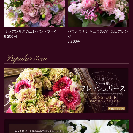
リシアンサスのエレガントブーケ
バラとラナンキュラスの記念日アレン
9,200円
ジ
5,300円
Pupular item