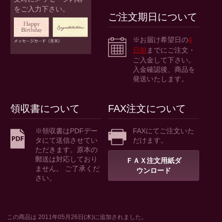
をご入力下さい。
ご注文期日について
※お届け希望日の
4
日前
までにご注文・
ご入金して下さい。
入金確認後、商品を
発送いたします。
領収書について
FAX注文について
※領収書はPDFデー
FAXにてご注文いた
タにて送信させてい
だけます。
ただきます。原本の
郵送は対応しており
ＦＡＸ注文用紙ダ
ません。 ご了承くだ
ウンロード
さい。
この商品は 2011年05月26日(木)に追加されました。