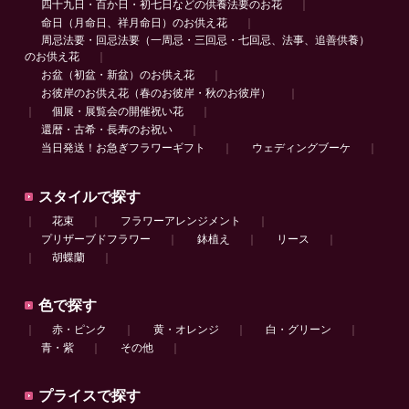
四十九日・百か日・初七日などの供養法要のお花
｜
命日（月命日、祥月命日）のお供え花
｜
周忌法要・回忌法要（一周忌・三回忌・七回忌、法事、追善供養）
のお供え花
｜
お盆（初盆・新盆）のお供え花
｜
お彼岸のお供え花（春のお彼岸・秋のお彼岸）
｜
｜
個展・展覧会の開催祝い花
｜
還暦・古希・長寿のお祝い
｜
当日発送！お急ぎフラワーギフト
｜
ウェディングブーケ
｜
スタイルで探す
｜
花束
｜
フラワーアレンジメント
｜
プリザーブドフラワー
｜
鉢植え
｜
リース
｜
｜
胡蝶蘭
｜
色で探す
｜
赤・ピンク
｜
黄・オレンジ
｜
白・グリーン
｜
青・紫
｜
その他
｜
プライスで探す