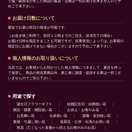
で傷・破損等が生じた商品の返品・交換は一切お受け出来ませんので予
めご了承下さい。
お届け日数について
最短でお届け前日の発送が可能です。
（お急ぎ便ご利用で、前日１２時までのご注文、決済完了の場合）
お届け日時を指定することも可能ですが、在庫状況によっては､ お客様の
指定日にお届けできない場合がございますので予めご了承下さい。
個人情報のお取り扱いについて
当店では、お客様からお預かりした個人情報につきまして、責任を持っ
て保管し、商品の発送業務以外、第三者に譲渡・提供する事は一切ござ
いませんのでご安心下さい。
用途で探す
｜
誕生日フラワーギフト
｜
結婚記念日・結婚祝い花
｜
開店・開業・開院祝い花
｜
お供え・お悔やみ花
｜
｜
お見舞い花
｜
出産祝い花
｜
退職・送別祝い花
｜
新築・引越し祝い花
｜
楽屋花・公演・出演のお祝い花
｜
｜
枕花（亡くなった直後から供えるお悔やみのお花）
｜