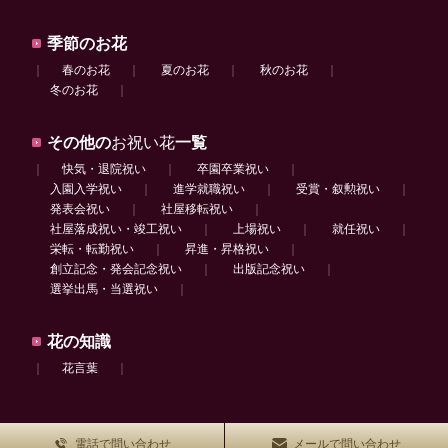
季節のお花
｜
春のお花
｜
夏のお花
｜
秋のお花
｜
冬のお花
｜
その他の
お祝い花
一覧
｜
快気・退院祝い
｜
卒園卒業祝い
｜
入園入学祝い
｜
進学就職祝い
｜
受賞・叙勲祝い
｜
発表会祝い
｜
社屋移転祝い
｜
社屋落成祝い・竣工祝い
｜
上場祝い
｜
就任祝い
｜
栄転・転勤祝い
｜
昇進・昇格祝い
｜
創立記念・発会記念祝い
｜
出版記念祝い
｜
選挙出馬・当選祝い
｜
花の知識
｜
花言葉
｜
電話で問い合わせ
メールで問い合わせ
Copyright © 2026
フラワーギフトのFrida