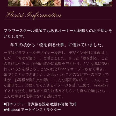
Florist Informaiton
フラワースクール講師でもあるオーナーが花贈りのお手伝いを
いたします。
学生の頃から「物を創る仕事」に憧れていました。
一度はグラフィックデザイナーを志し、デザイン会社に勤めまし
たが、「何かが違う...」と感じました。きっと「物を創る」こと
の喜びは生み出した物が誰かに感動を与えたり、どんな風に使わ
れているかを感じることなのだとFridaをオープンさせて頂き、
気づくことができました。お会いしたことのない方へのギフトで
すが、お客様が御注文の際に「こんな雰囲気の方で、こんなこと
が趣味で...」と教えてくださるイメージを受け止めて、Fridaのテ
イストを交え、贈る方・贈られる方どちらにも喜んで頂けたら...
こんな幸せな仕事はないと感じます。
■日本フラワー作家協会認定 教授科資格 取得
■All about アートインストラクター