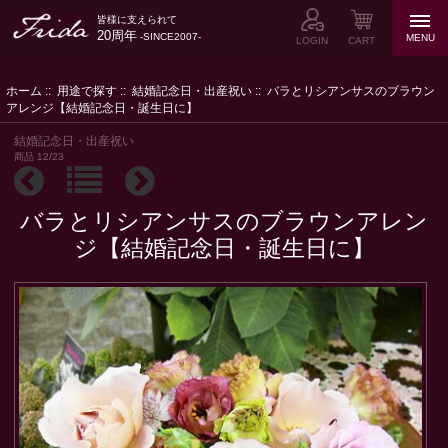
皆様に支えられて
20周年
-SINCE2007-
MENU
LOGIN
CART
ホーム
::
用途で探す
::
結婚記念日・出産祝い
:: バラとリシアンサスのブラウン
アレンジ【結婚記念日・誕生日に】
結婚記念日・出産祝い
商品 12/23
バラとリシアンサスのブラウンアレン
ジ【結婚記念日・誕生日に】